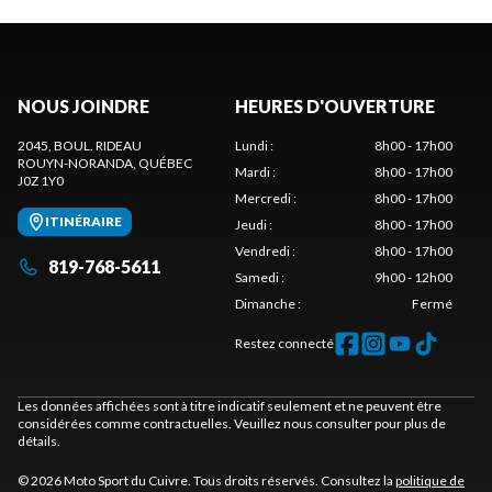
NOUS JOINDRE
HEURES D'OUVERTURE
2045, BOUL. RIDEAU
Lundi
:
8h00 - 17h00
ROUYN-NORANDA
, QUÉBEC
Mardi
:
8h00 - 17h00
J0Z 1Y0
Mercredi
:
8h00 - 17h00
ITINÉRAIRE
Jeudi
:
8h00 - 17h00
Vendredi
:
8h00 - 17h00
819-768-5611
Samedi
:
9h00 - 12h00
Dimanche
:
Fermé
Restez connecté
Les données affichées sont à titre indicatif seulement et ne peuvent être
considérées comme contractuelles. Veuillez nous consulter pour plus de
détails.
© 2026 Moto Sport du Cuivre. Tous droits réservés. Consultez la
politique de