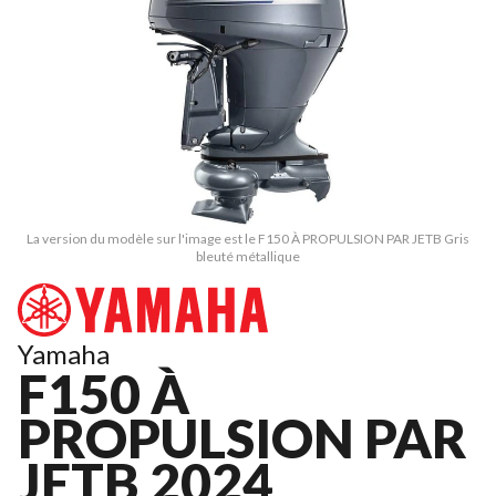
La version du modèle sur l'image est le F150 À PROPULSION PAR JETB Gris
bleuté métallique
Yamaha
F150 À
PROPULSION PAR
JETB 2024