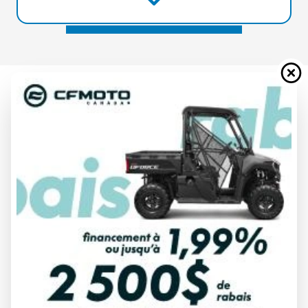
YAMAHA 2024
F150 À PROPULSION PAR JETB GRIS
BLEUTÉ MÉTALLIQUE
À partir de
23 810 $
Tous frais inclus
CALCULATRICE DE PAIEMENT