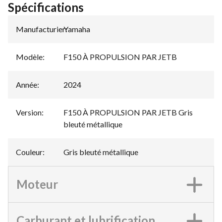
Spécifications
Manufacturier
Yamaha
:
Modèle
:
F150 À PROPULSION PAR JETB
Année
:
2024
Version
:
F150 À PROPULSION PAR JETB Gris
bleuté métallique
Couleur
:
Gris bleuté métallique
Moteur
Carburant et lubrification