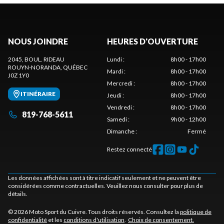
NOUS JOINDRE
HEURES D'OUVERTURE
2045, BOUL. RIDEAU
Lundi
:
8h00 - 17h00
ROUYN-NORANDA
, QUÉBEC
Mardi
:
8h00 - 17h00
J0Z 1Y0
Mercredi
:
8h00 - 17h00
ITINÉRAIRE
Jeudi
:
8h00 - 17h00
Vendredi
:
8h00 - 17h00
819-768-5611
Samedi
:
9h00 - 12h00
Dimanche
:
Fermé
Restez connecté
Les données affichées sont à titre indicatif seulement et ne peuvent être
considérées comme contractuelles. Veuillez nous consulter pour plus de
détails.
© 2026 Moto Sport du Cuivre. Tous droits réservés. Consultez la
politique de
confidentialité
et les
conditions d'utilisation
.
Choix de consentement.