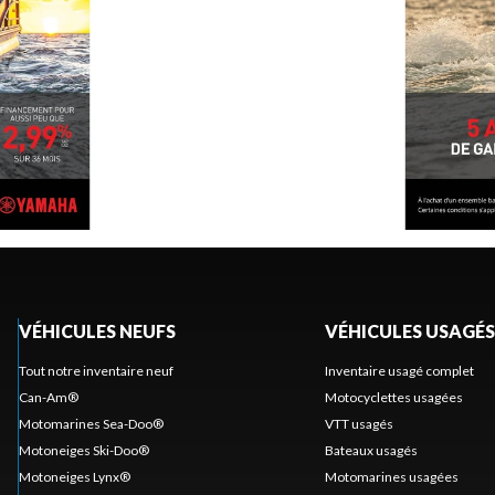
VÉHICULES NEUFS
VÉHICULES USAGÉS
Tout notre inventaire neuf
Inventaire usagé complet
Can-Am®
Motocyclettes usagées
Motomarines Sea-Doo®
VTT usagés
Motoneiges Ski-Doo®
Bateaux usagés
Motoneiges Lynx®
Motomarines usagées