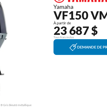
Yamaha
VF150 VM
À partir de
23 687 $
Tous frais inclus
DEMANDE DE PR
B Gris bleuté métallique