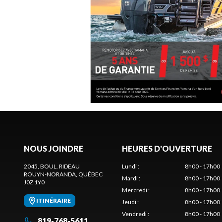
NOUS JOINDRE
HEURES D'OUVERTURE
2045, BOUL. RIDEAU
Lundi
:
8h00 - 17h00
ROUYN-NORANDA
, QUÉBEC
Mardi
:
8h00 - 17h00
J0Z 1Y0
Mercredi
:
8h00 - 17h00
ITINÉRAIRE
Jeudi
:
8h00 - 17h00
Vendredi
:
8h00 - 17h00
819-768-5611