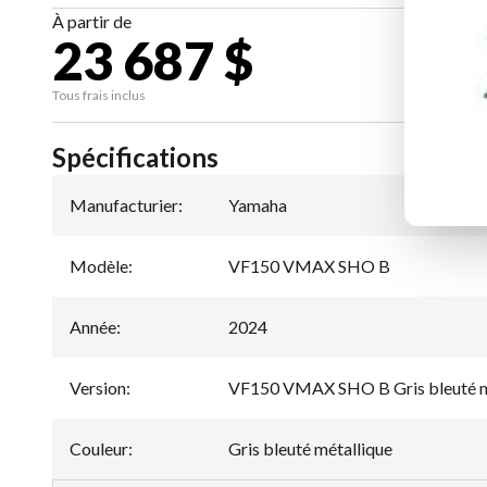
À partir de
23 687 $
CA
Tous frais inclus
Spécifications
Manufacturier
:
Yamaha
Modèle
:
VF150 VMAX SHO B
Année
:
2024
Version
:
VF150 VMAX SHO B Gris bleuté m
Couleur
:
Gris bleuté métallique