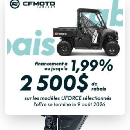
YAMAHA 2024
XF450 NOIR/GRIS
À partir de
74 858 $
Tous frais inclus
CALCULATRICE DE PAIEMENT