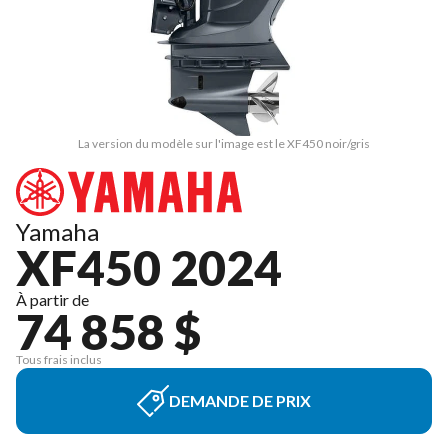
La version du modèle sur l'image est le XF450 noir/gris
Yamaha
XF450 2024
À partir de
74 858 $
Tous frais inclus
DEMANDE DE PRIX