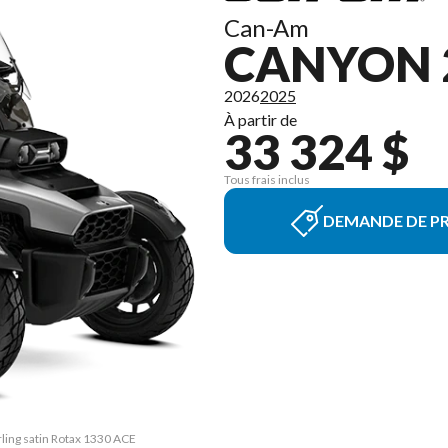
Can-Am
CANYON 
2026
2025
À partir de
33 324 $
Tous frais inclus
DEMANDE DE PR
rling satin Rotax 1330 ACE