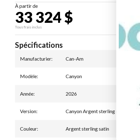
À partir de
33 324 $
CA
Tous frais inclus
Spécifications
Manufacturier
:
Can-Am
Modèle
:
Canyon
Année
:
2026
Version
:
Canyon Argent sterling satin Rot
Couleur
:
Argent sterling satin