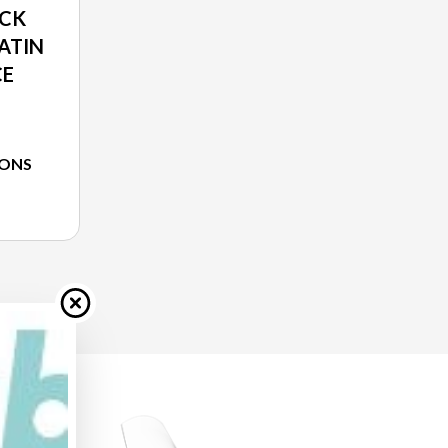
CK
ATIN
CE
IONS