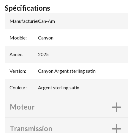
Spécifications
Manufacturier
Can-Am
:
Modèle
:
Canyon
Année
:
2025
Version
:
Canyon Argent sterling satin
Couleur
:
Argent sterling satin
Moteur
Transmission