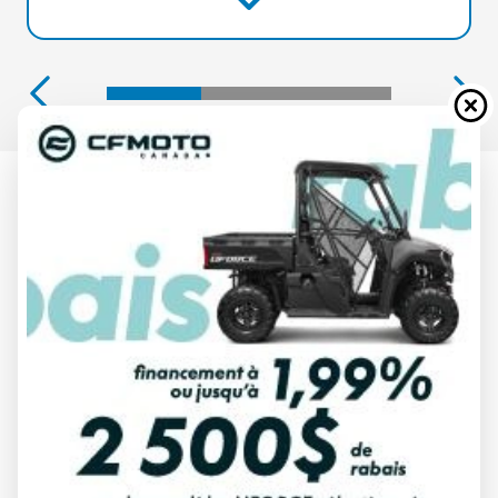
CAN-AM 2025
CANYON ARGENT STERLING SATIN
À partir de
32 274 $
Tous frais inclus
CALCULATRICE DE PAIEMENT