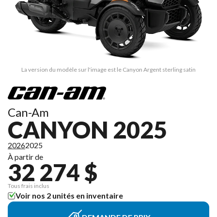
La version du modèle sur l'image est le Canyon Argent sterling satin
Can-Am
CANYON 2025
2026
2025
À partir de
32 274 $
Tous frais inclus
Voir nos 2 unités en inventaire