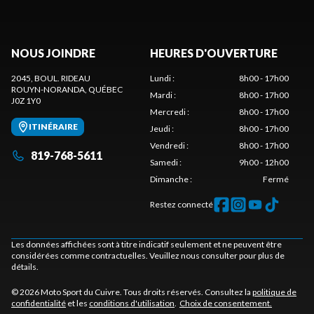
NOUS JOINDRE
HEURES D'OUVERTURE
2045, BOUL. RIDEAU
Lundi
:
8h00 - 17h00
ROUYN-NORANDA
, QUÉBEC
Mardi
:
8h00 - 17h00
J0Z 1Y0
Mercredi
:
8h00 - 17h00
ITINÉRAIRE
Jeudi
:
8h00 - 17h00
Vendredi
:
8h00 - 17h00
819-768-5611
Samedi
:
9h00 - 12h00
Dimanche
:
Fermé
Restez connecté
Les données affichées sont à titre indicatif seulement et ne peuvent être
considérées comme contractuelles. Veuillez nous consulter pour plus de
détails.
© 2026 Moto Sport du Cuivre. Tous droits réservés. Consultez la
politique de
confidentialité
et les
conditions d'utilisation
.
Choix de consentement.