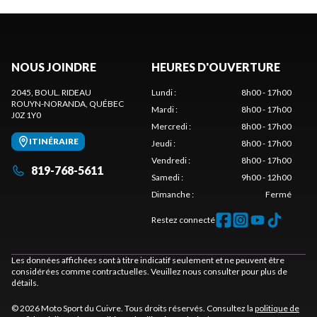
NOUS JOINDRE
HEURES D'OUVERTURE
2045, BOUL. RIDEAU
Lundi
:
8h00 - 17h00
ROUYN-NORANDA
, QUÉBEC
Mardi
:
8h00 - 17h00
J0Z 1Y0
Mercredi
:
8h00 - 17h00
ITINÉRAIRE
Jeudi
:
8h00 - 17h00
Vendredi
:
8h00 - 17h00
819-768-5611
Samedi
:
9h00 - 12h00
Dimanche
:
Fermé
Restez connecté
Les données affichées sont à titre indicatif seulement et ne peuvent être
considérées comme contractuelles. Veuillez nous consulter pour plus de
détails.
© 2026 Moto Sport du Cuivre. Tous droits réservés. Consultez la
politique de