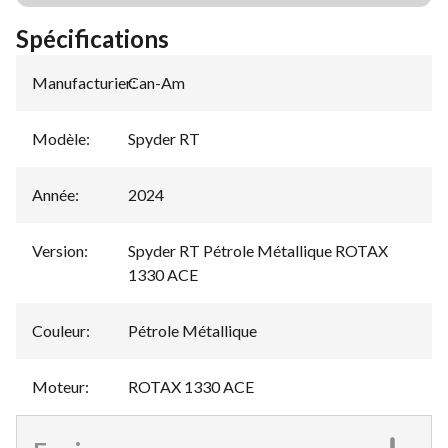
Spécifications
Manufacturier
Can-Am
:
Modèle
:
Spyder RT
Année
:
2024
Version
:
Spyder RT Pétrole Métallique ROTAX
1330 ACE
Couleur
:
Pétrole Métallique
Moteur
:
ROTAX 1330 ACE