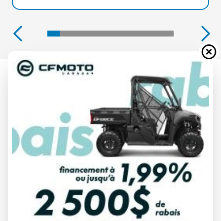
CAN-AM 2024
SPYDER RT PÉTROLE MÉTALLIQUE
ROTAX 1330 ACE
À partir de
33 674 $
Tous frais inclus
CALCULATRICE DE PAIEMENT