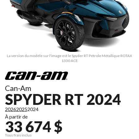
La version du modèle sur l'image est le Spyder RT Pétrole Métallique ROTAX
1330 ACE
Can-Am
SPYDER RT 2024
2026
2025
2024
À partir de
33 674 $
Tous frais inclus