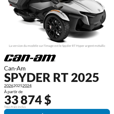
La version du modèle sur l'image est le Spyder RT Hyper argent métallic
Can-Am
SPYDER RT 2025
2026
2025
2024
À partir de
33 874 $
Tous frais inclus