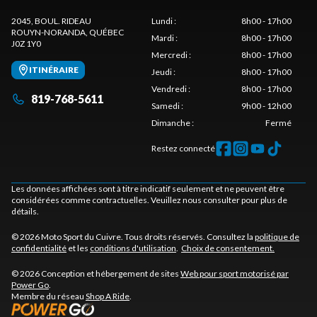
2045, BOUL. RIDEAU
Lundi
:
8h00 - 17h00
ROUYN-NORANDA
, QUÉBEC
Mardi
:
8h00 - 17h00
J0Z 1Y0
Mercredi
:
8h00 - 17h00
ITINÉRAIRE
Jeudi
:
8h00 - 17h00
Vendredi
:
8h00 - 17h00
819-768-5611
Samedi
:
9h00 - 12h00
Dimanche
:
Fermé
Restez connecté
Les données affichées sont à titre indicatif seulement et ne peuvent être
considérées comme contractuelles. Veuillez nous consulter pour plus de
détails.
© 2026 Moto Sport du Cuivre. Tous droits réservés. Consultez la
politique de
confidentialité
et les
conditions d'utilisation
.
Choix de consentement.
© 2026 Conception et hébergement de sites
Web pour sport motorisé par
Power Go
.
Membre du réseau
Shop A Ride
.