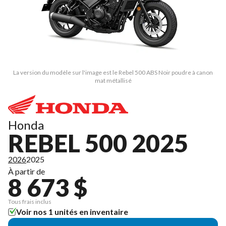
La version du modèle sur l'image est le Rebel 500 ABS Noir poudre à canon
mat métallisé
Honda
REBEL 500 2025
2026
2025
À partir de
8 673 $
Tous frais inclus
Voir nos 1 unités en inventaire