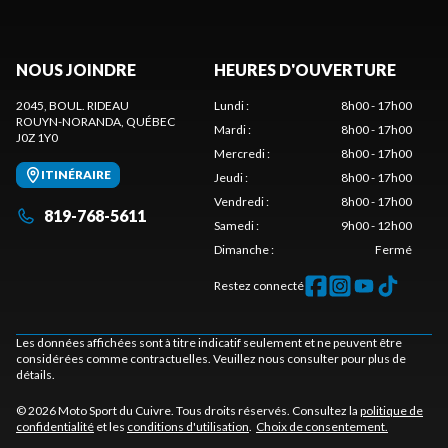
NOUS JOINDRE
HEURES D'OUVERTURE
2045, BOUL. RIDEAU
Lundi
:
8h00 - 17h00
ROUYN-NORANDA
, QUÉBEC
Mardi
:
8h00 - 17h00
J0Z 1Y0
Mercredi
:
8h00 - 17h00
ITINÉRAIRE
Jeudi
:
8h00 - 17h00
Vendredi
:
8h00 - 17h00
819-768-5611
Samedi
:
9h00 - 12h00
Dimanche
:
Fermé
Restez connecté
Les données affichées sont à titre indicatif seulement et ne peuvent être
considérées comme contractuelles. Veuillez nous consulter pour plus de
détails.
© 2026 Moto Sport du Cuivre. Tous droits réservés. Consultez la
politique de
confidentialité
et les
conditions d'utilisation
.
Choix de consentement.