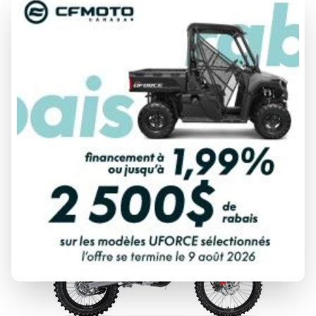
HONDA 2027
CRF450R
À partir de
13 138 $
DÉCOUVRIR CE MODÈLE