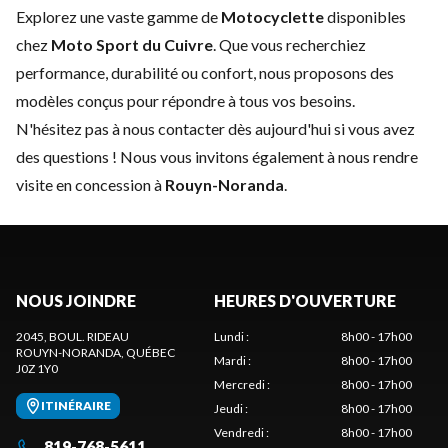
Explorez une vaste gamme de
Motocyclette
disponibles
chez
Moto Sport du Cuivre
. Que vous recherchiez
performance, durabilité ou confort, nous proposons des
modèles conçus pour répondre à tous vos besoins.
N'hésitez pas à
nous contacter
dès aujourd'hui si vous avez
des questions ! Nous vous invitons également à nous rendre
visite en concession à
Rouyn-Noranda
.
NOUS JOINDRE
HEURES D'OUVERTURE
2045, BOUL. RIDEAU
Lundi
:
8h00 - 17h00
ROUYN-NORANDA
, QUÉBEC
Mardi
:
8h00 - 17h00
J0Z 1Y0
Mercredi
:
8h00 - 17h00
ITINÉRAIRE
Jeudi
:
8h00 - 17h00
Vendredi
:
8h00 - 17h00
819-768-5611