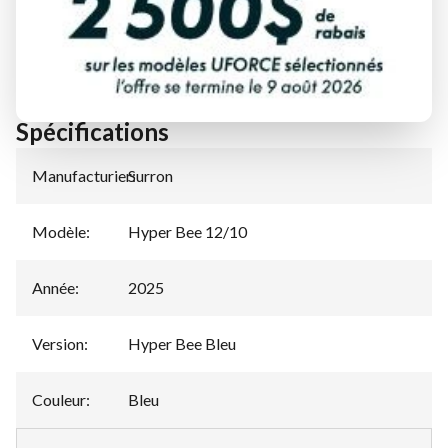
ÉVALUATION DE VOTRE ÉCHANGE
Spécifications
Manufacturier
Surron
:
Modèle
:
Hyper Bee 12/10
Année
:
2025
Version
:
Hyper Bee Bleu
Couleur
:
Bleu