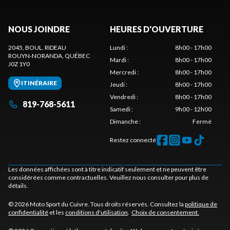
NOUS JOINDRE
HEURES D'OUVERTURE
2045, BOUL. RIDEAU
Lundi
:
8h00 - 17h00
ROUYN-NORANDA
, QUÉBEC
Mardi
:
8h00 - 17h00
J0Z 1Y0
Mercredi
:
8h00 - 17h00
ITINÉRAIRE
Jeudi
:
8h00 - 17h00
Vendredi
:
8h00 - 17h00
819-768-5611
Samedi
:
9h00 - 12h00
Dimanche
:
Fermé
Restez connecté
Les données affichées sont à titre indicatif seulement et ne peuvent être
considérées comme contractuelles. Veuillez nous consulter pour plus de
détails.
© 2026 Moto Sport du Cuivre. Tous droits réservés. Consultez la
politique de
confidentialité
et les
conditions d'utilisation
.
Choix de consentement.