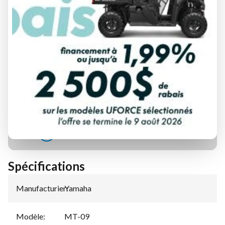
DEMANDE DE FINANCEMENT
ÉVALUATION DE VOTRE ÉCHANGE
Spécifications
Manufacturier
Yamaha
:
Modèle
:
MT-09