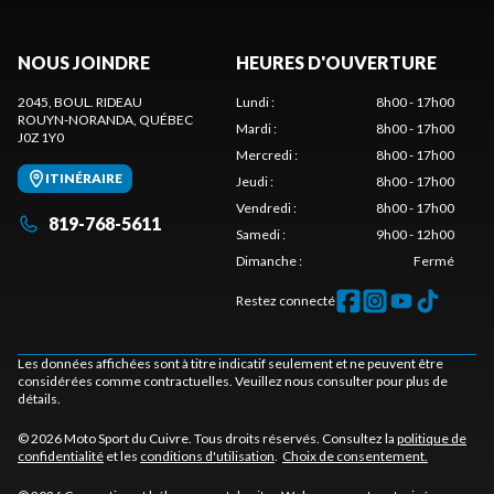
NOUS JOINDRE
HEURES D'OUVERTURE
2045, BOUL. RIDEAU
Lundi
:
8h00 - 17h00
ROUYN-NORANDA
, QUÉBEC
Mardi
:
8h00 - 17h00
J0Z 1Y0
Mercredi
:
8h00 - 17h00
ITINÉRAIRE
Jeudi
:
8h00 - 17h00
Vendredi
:
8h00 - 17h00
819-768-5611
Samedi
:
9h00 - 12h00
Dimanche
:
Fermé
Restez connecté
Les données affichées sont à titre indicatif seulement et ne peuvent être
considérées comme contractuelles. Veuillez nous consulter pour plus de
détails.
© 2026 Moto Sport du Cuivre. Tous droits réservés. Consultez la
politique de
confidentialité
et les
conditions d'utilisation
.
Choix de consentement.