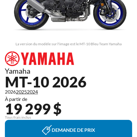
La version du modèle sur l'image est le MT-10 Bleu Team Yamaha
Yamaha
MT-10 2026
2026
2025
2024
À partir de
19 299 $
Tous frais inclus
DEMANDE DE PRIX