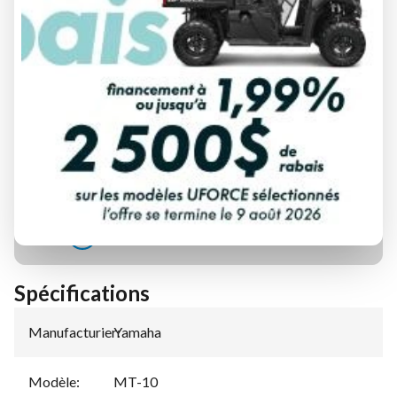
DEMANDE DE FINANCEMENT
ÉVALUATION DE VOTRE ÉCHANGE
Spécifications
Manufacturier
Yamaha
:
Modèle
:
MT-10