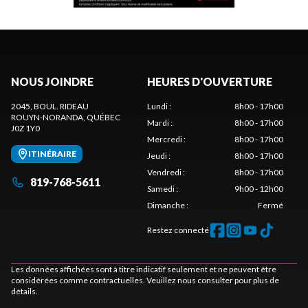
NOUS JOINDRE
HEURES D'OUVERTURE
2045, BOUL. RIDEAU
Lundi
:
8h00 - 17h00
ROUYN-NORANDA
, QUÉBEC
Mardi
:
8h00 - 17h00
J0Z 1Y0
Mercredi
:
8h00 - 17h00
ITINÉRAIRE
Jeudi
:
8h00 - 17h00
Vendredi
:
8h00 - 17h00
819-768-5611
Samedi
:
9h00 - 12h00
Dimanche
:
Fermé
Restez connecté
Les données affichées sont à titre indicatif seulement et ne peuvent être
considérées comme contractuelles. Veuillez nous consulter pour plus de
détails.