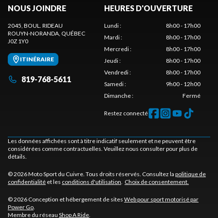
NOUS JOINDRE
HEURES D'OUVERTURE
2045, BOUL. RIDEAU
Lundi
:
8h00 - 17h00
ROUYN-NORANDA
, QUÉBEC
Mardi
:
8h00 - 17h00
J0Z 1Y0
Mercredi
:
8h00 - 17h00
ITINÉRAIRE
Jeudi
:
8h00 - 17h00
Vendredi
:
8h00 - 17h00
819-768-5611
Samedi
:
9h00 - 12h00
Dimanche
:
Fermé
Restez connecté
Les données affichées sont à titre indicatif seulement et ne peuvent être
considérées comme contractuelles. Veuillez nous consulter pour plus de
détails.
© 2026 Moto Sport du Cuivre. Tous droits réservés. Consultez la
politique de
confidentialité
et les
conditions d'utilisation
.
Choix de consentement.
© 2026 Conception et hébergement de sites
Web pour sport motorisé par
Power Go
.
Membre du réseau
Shop A Ride
.