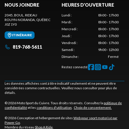
NOUS JOINDRE
HEURES D'OUVERTURE
2045, BOUL. RIDEAU
Lundi
:
8h00 - 17h00
ROUYN-NORANDA
, QUÉBEC
Mardi
:
8h00 - 17h00
J0Z 1Y0
Mercredi
:
8h00 - 17h00
ITINÉRAIRE
Jeudi
:
8h00 - 17h00
Vendredi
:
8h00 - 17h00
819-768-5611
Samedi
:
9h00 - 12h00
Dimanche
:
Fermé
Restez connecté
Les données affichées sont à titre indicatif seulement et ne peuvent être
considérées comme contractuelles. Veuillez nous consulter pour plus de
détails.
© 2026 Moto Sport du Cuivre. Tous droits réservés. Consultez la
politique de
confidentialité
et les
conditions d'utilisation
.
Choix de consentement.
© 2026 Conception et hébergement de sites
Web pour sport motorisé par
Power Go
.
Membre du réseau
Shop A Ride
.