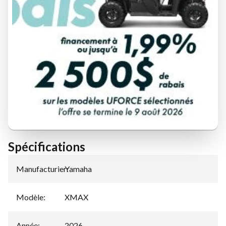
DEMANDE DE FINANCEMENT
ÉVALUATION DE VOTRE ÉCHANGE
Spécifications
Manufacturier
Yamaha
:
Modèle
:
XMAX
Année
:
2026