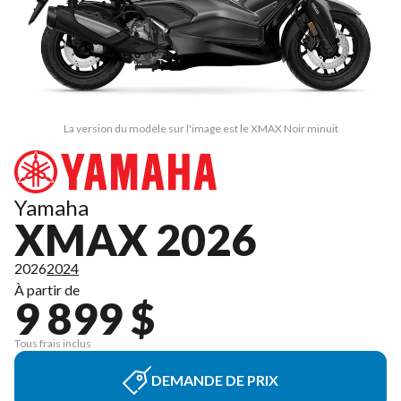
La version du modèle sur l'image est le XMAX Noir minuit
Yamaha
XMAX 2026
2026
2024
À partir de
9 899 $
Tous frais inclus
DEMANDE DE PRIX