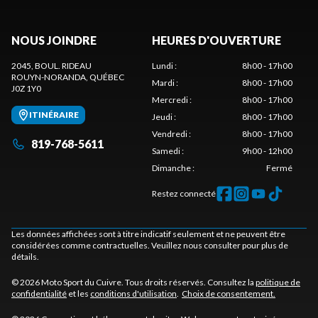
NOUS JOINDRE
HEURES D'OUVERTURE
2045, BOUL. RIDEAU
Lundi
:
8h00 - 17h00
ROUYN-NORANDA
, QUÉBEC
Mardi
:
8h00 - 17h00
J0Z 1Y0
Mercredi
:
8h00 - 17h00
ITINÉRAIRE
Jeudi
:
8h00 - 17h00
Vendredi
:
8h00 - 17h00
819-768-5611
Samedi
:
9h00 - 12h00
Dimanche
:
Fermé
Restez connecté
Les données affichées sont à titre indicatif seulement et ne peuvent être
considérées comme contractuelles. Veuillez nous consulter pour plus de
détails.
© 2026 Moto Sport du Cuivre. Tous droits réservés. Consultez la
politique de
confidentialité
et les
conditions d'utilisation
.
Choix de consentement.