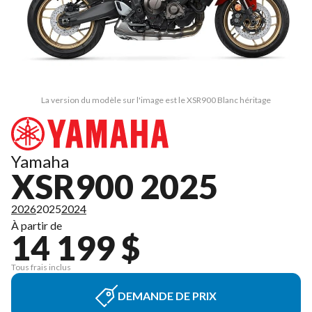
La version du modèle sur l'image est le XSR900 Blanc héritage
Yamaha
XSR900 2025
2026
2025
2024
À partir de
14 199 $
Tous frais inclus
DEMANDE DE PRIX