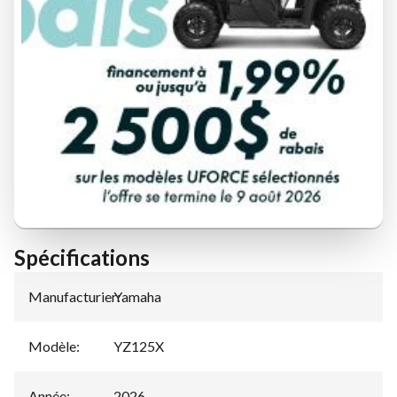
DEMANDE DE FINANCEMENT
ÉVALUATION DE VOTRE ÉCHANGE
Spécifications
Manufacturier
Yamaha
:
Modèle
:
YZ125X
Année
:
2026