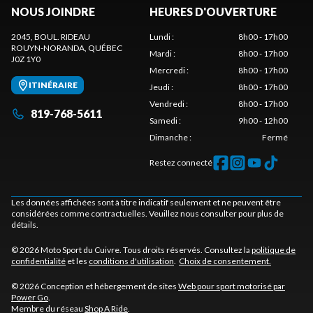
NOUS JOINDRE
HEURES D'OUVERTURE
2045, BOUL. RIDEAU
Lundi
:
8h00 - 17h00
ROUYN-NORANDA
, QUÉBEC
Mardi
:
8h00 - 17h00
J0Z 1Y0
Mercredi
:
8h00 - 17h00
ITINÉRAIRE
Jeudi
:
8h00 - 17h00
Vendredi
:
8h00 - 17h00
819-768-5611
Samedi
:
9h00 - 12h00
Dimanche
:
Fermé
Restez connecté
Les données affichées sont à titre indicatif seulement et ne peuvent être
considérées comme contractuelles. Veuillez nous consulter pour plus de
détails.
© 2026 Moto Sport du Cuivre. Tous droits réservés. Consultez la
politique de
confidentialité
et les
conditions d'utilisation
.
Choix de consentement.
© 2026 Conception et hébergement de sites
Web pour sport motorisé par
Power Go
.
Membre du réseau
Shop A Ride
.