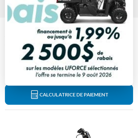
YAMAHA 2025
YZ250 MOTIF MONSTER ENERGY
YAMAHA RACING
À partir de
10 549 $
Tous frais inclus
CALCULATRICE DE PAIEMENT