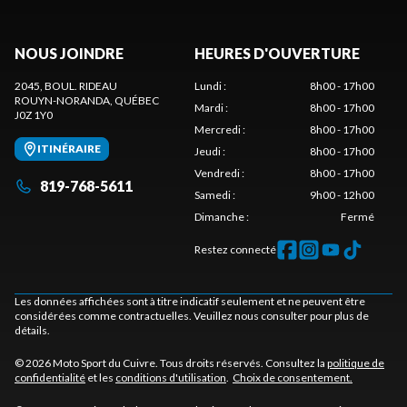
NOUS JOINDRE
HEURES D'OUVERTURE
2045, BOUL. RIDEAU
Lundi
:
8h00 - 17h00
ROUYN-NORANDA
, QUÉBEC
Mardi
:
8h00 - 17h00
J0Z 1Y0
Mercredi
:
8h00 - 17h00
ITINÉRAIRE
Jeudi
:
8h00 - 17h00
Vendredi
:
8h00 - 17h00
819-768-5611
Samedi
:
9h00 - 12h00
Dimanche
:
Fermé
Restez connecté
Les données affichées sont à titre indicatif seulement et ne peuvent être
considérées comme contractuelles. Veuillez nous consulter pour plus de
détails.
© 2026 Moto Sport du Cuivre. Tous droits réservés. Consultez la
politique de
confidentialité
et les
conditions d'utilisation
.
Choix de consentement.