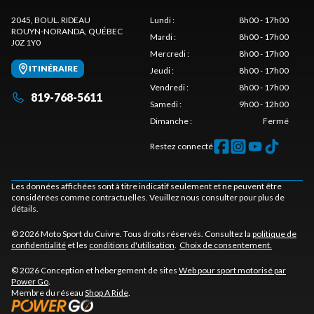
2045, BOUL. RIDEAU
Lundi
:
8h00 - 17h00
ROUYN-NORANDA
, QUÉBEC
Mardi
:
8h00 - 17h00
J0Z 1Y0
Mercredi
:
8h00 - 17h00
ITINÉRAIRE
Jeudi
:
8h00 - 17h00
Vendredi
:
8h00 - 17h00
819-768-5611
Samedi
:
9h00 - 12h00
Dimanche
:
Fermé
Restez connecté
Les données affichées sont à titre indicatif seulement et ne peuvent être
considérées comme contractuelles. Veuillez nous consulter pour plus de
détails.
© 2026 Moto Sport du Cuivre. Tous droits réservés. Consultez la
politique de
confidentialité
et les
conditions d'utilisation
.
Choix de consentement.
© 2026 Conception et hébergement de sites
Web pour sport motorisé par
Power Go
.
Membre du réseau
Shop A Ride
.