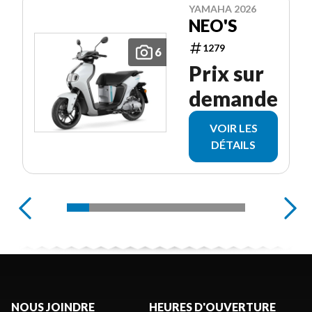
YAMAHA 2026
NEO'S
1279
6
Prix sur
demande
VOIR LES
DÉTAILS
NOUS JOINDRE
HEURES D'OUVERTURE