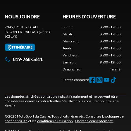
NOUS JOINDRE
HEURES D'OUVERTURE
2045, BOUL. RIDEAU
Lundi
:
8h00 - 17h00
ROUYN-NORANDA
, QUÉBEC
Mardi
:
8h00 - 17h00
J0Z 1Y0
Mercredi
:
8h00 - 17h00
ITINÉRAIRE
Jeudi
:
8h00 - 17h00
Vendredi
:
8h00 - 17h00
819-768-5611
Samedi
:
9h00 - 12h00
Dimanche
:
Fermé
Restez connecté
Les données affichées sont à titre indicatif seulement et ne peuvent être
considérées comme contractuelles. Veuillez nous consulter pour plus de
détails.
© 2026 Moto Sport du Cuivre. Tous droits réservés. Consultez la
politique de
confidentialité
et les
conditions d'utilisation
.
Choix de consentement.