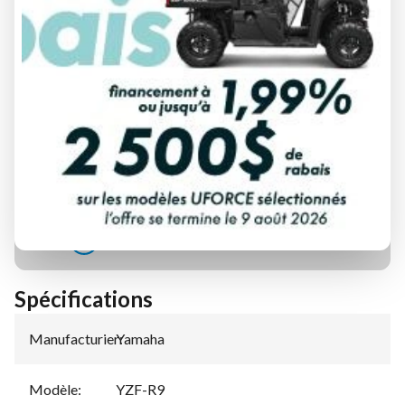
DEMANDE DE FINANCEMENT
ÉVALUATION DE VOTRE ÉCHANGE
Spécifications
Manufacturier
Yamaha
:
Modèle
:
YZF-R9