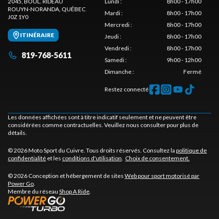
2045, BOUL. RIDEAU
Lundi
:
8h00 - 17h00
ROUYN-NORANDA
, QUÉBEC
Mardi
:
8h00 - 17h00
J0Z 1Y0
Mercredi
:
8h00 - 17h00
ITINÉRAIRE
Jeudi
:
8h00 - 17h00
Vendredi
:
8h00 - 17h00
819-768-5611
Samedi
:
9h00 - 12h00
Dimanche
:
Fermé
Restez connecté
Les données affichées sont à titre indicatif seulement et ne peuvent être
considérées comme contractuelles. Veuillez nous consulter pour plus de
détails.
© 2026 Moto Sport du Cuivre. Tous droits réservés. Consultez la
politique de
confidentialité
et les
conditions d'utilisation
.
Choix de consentement.
© 2026 Conception et hébergement de sites
Web pour sport motorisé par
Power Go
.
Membre du réseau
Shop A Ride
.