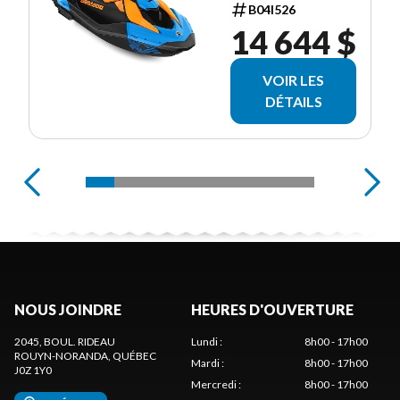
B04I526
14 644 $
VOIR LES
DÉTAILS
NOUS JOINDRE
HEURES D'OUVERTURE
2045, BOUL. RIDEAU
Lundi
:
8h00 - 17h00
ROUYN-NORANDA
, QUÉBEC
Mardi
:
8h00 - 17h00
J0Z 1Y0
Mercredi
:
8h00 - 17h00