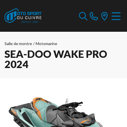
Salle de montre
/
Motomarine
SEA-DOO WAKE PRO
2024