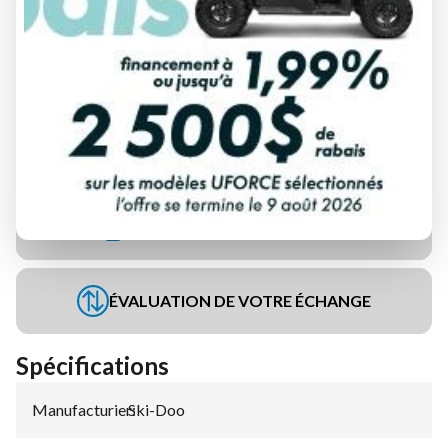
DEMANDE DE FINANCEMENT
ÉVALUATION DE VOTRE ÉCHANGE
Spécifications
Manufacturier
Ski-Doo
: