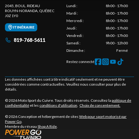
2045, BOUL. RIDEAU
Lundi
:
8h00 - 17h00
ROUYN-NORANDA
, QUÉBEC
Mardi
:
8h00 - 17h00
J0Z 1Y0
Mercredi
:
8h00 - 17h00
ITINÉRAIRE
Jeudi
:
8h00 - 17h00
Vendredi
:
8h00 - 17h00
819-768-5611
Samedi
:
9h00 - 12h00
Dimanche
:
Fermé
Restez connecté
Les données affichées sont à titre indicatif seulement et ne peuvent être
considérées comme contractuelles. Veuillez nous consulter pour plus de
détails.
© 2026 Moto Sport du Cuivre. Tous droits réservés. Consultez la
politique de
confidentialité
et les
conditions d'utilisation
.
Choix de consentement.
© 2026 Conception et hébergement de sites
Web pour sport motorisé par
Power Go
.
Membre du réseau
Shop A Ride
.