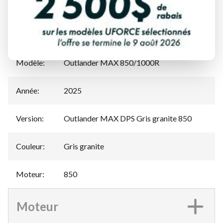
Spécifications
Manufacturier
Can-Am
:
Modèle
:
Outlander MAX 850/1000R
Année
:
2025
Version
:
Outlander MAX DPS Gris granite 850
Couleur
:
Gris granite
Moteur
:
850
Moteur