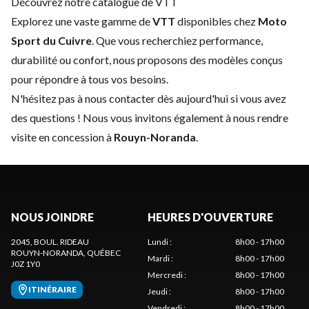
Découvrez notre catalogue de VTT
Explorez une vaste gamme de
VTT
disponibles chez
Moto
Sport du Cuivre
. Que vous recherchiez performance,
durabilité ou confort, nous proposons des modèles conçus
pour répondre à tous vos besoins.
N'hésitez pas à
nous contacter
dès aujourd'hui si vous avez
des questions ! Nous vous invitons également à nous rendre
visite en concession à
Rouyn-Noranda
.
NOUS JOINDRE
HEURES D'OUVERTURE
2045, BOUL. RIDEAU
Lundi
:
8h00 - 17h00
ROUYN-NORANDA
, QUÉBEC
Mardi
:
8h00 - 17h00
J0Z 1Y0
Mercredi
:
8h00 - 17h00
ITINÉRAIRE
Jeudi
:
8h00 - 17h00
Vendredi
:
8h00 - 17h00