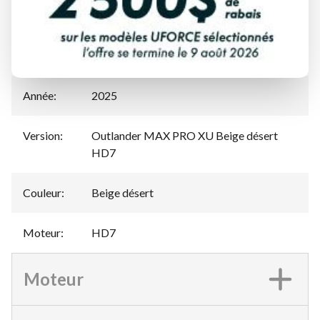
Manufacturier
Can-Am
:
Modèle
:
Outlander MAX PRO
Année
:
2025
Version
:
Outlander MAX PRO XU Beige désert
HD7
Couleur
:
Beige désert
Moteur
:
HD7
Moteur