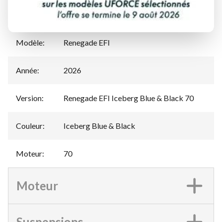
Manufacturier
Can-Am
:
Modèle
:
Renegade EFI
Année
:
2026
Version
:
Renegade EFI Iceberg Blue & Black 70
Couleur
:
Iceberg Blue & Black
Moteur
:
70
Moteur
Suspensions