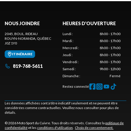
NOUS JOINDRE
HEURES D'OUVERTURE
2045, BOUL. RIDEAU
Lundi
:
8h00 - 17h00
ROUYN-NORANDA
, QUÉBEC
Mardi
:
8h00 - 17h00
J0Z 1Y0
Mercredi
:
8h00 - 17h00
ITINÉRAIRE
Jeudi
:
8h00 - 17h00
Vendredi
:
8h00 - 17h00
819-768-5611
Samedi
:
9h00 - 12h00
Dimanche
:
Fermé
Restez connecté
Les données affichées sont à titre indicatif seulement et ne peuvent être
considérées comme contractuelles. Veuillez nous consulter pour plus de
détails.
© 2026 Moto Sport du Cuivre. Tous droits réservés. Consultez la
politique de
confidentialité
et les
conditions d'utilisation
.
Choix de consentement.