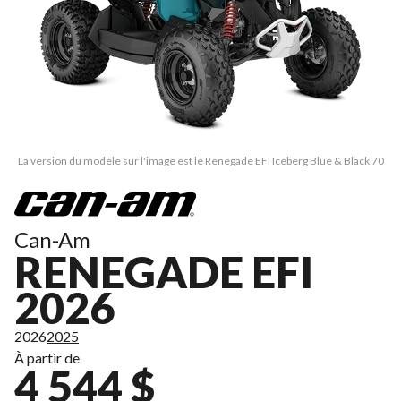
La version du modèle sur l'image est le Renegade EFI Iceberg Blue & Black 70
Can-Am
RENEGADE EFI
2026
2026
2025
À partir de
4 544 $