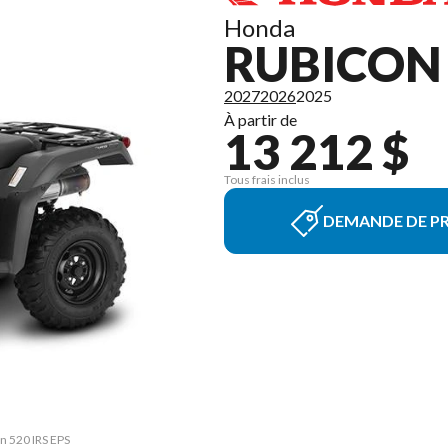
Honda
RUBICON 
2027
2026
2025
À partir de
13 212 $
Tous frais inclus
DEMANDE DE PR
on 520 IRS EPS