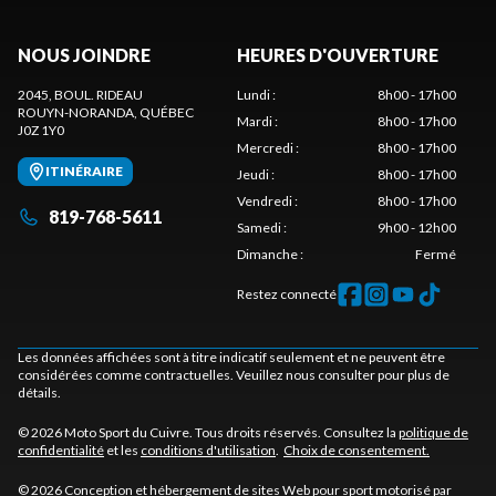
NOUS JOINDRE
HEURES D'OUVERTURE
2045, BOUL. RIDEAU
Lundi
:
8h00 - 17h00
ROUYN-NORANDA
, QUÉBEC
Mardi
:
8h00 - 17h00
J0Z 1Y0
Mercredi
:
8h00 - 17h00
ITINÉRAIRE
Jeudi
:
8h00 - 17h00
Vendredi
:
8h00 - 17h00
819-768-5611
Samedi
:
9h00 - 12h00
Dimanche
:
Fermé
Restez connecté
Les données affichées sont à titre indicatif seulement et ne peuvent être
considérées comme contractuelles. Veuillez nous consulter pour plus de
détails.
© 2026 Moto Sport du Cuivre. Tous droits réservés. Consultez la
politique de
confidentialité
et les
conditions d'utilisation
.
Choix de consentement.
© 2026 Conception et hébergement de sites
Web pour sport motorisé par