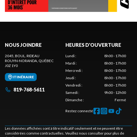
NOUS JOINDRE
HEURES D'OUVERTURE
2045, BOUL. RIDEAU
Lundi
:
8h00 - 17h00
ROUYN-NORANDA
, QUÉBEC
Mardi
:
8h00 - 17h00
J0Z 1Y0
Mercredi
:
8h00 - 17h00
ITINÉRAIRE
Jeudi
:
8h00 - 17h00
Vendredi
:
8h00 - 17h00
819-768-5611
Samedi
:
9h00 - 12h00
Dimanche
:
Fermé
Restez connecté
Les données affichées sont à titre indicatif seulement et ne peuvent être
considérées comme contractuelles. Veuillez nous consulter pour plus de