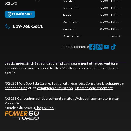
Mardi
:
8h00 - 17h00
J0Z 1Y0
Mercredi
:
8h00 - 17h00
ITINÉRAIRE
Jeudi
:
8h00 - 17h00
Vendredi
:
8h00 - 17h00
819-768-5611
Samedi
:
9h00 - 12h00
Dimanche
:
Fermé
Restez connecté
Les données affichées sont à titre indicatif seulement et ne peuvent être
considérées comme contractuelles. Veuillez nous consulter pour plus de
détails.
© 2026 Moto Sport du Cuivre. Tous droits réservés. Consultez la
politique de
confidentialité
et les
conditions d'utilisation
.
Choix de consentement.
© 2026 Conception et hébergement de sites
Web pour sport motorisé par
Power Go
.
Membre du réseau
Shop A Ride
.