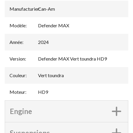
Manufacturier
Can-Am
:
Modèle
:
Defender MAX
Année
:
2024
Version
:
Defender MAX Vert toundra HD9
Couleur
:
Vert toundra
Moteur
:
HD9
Engine
Suspensions