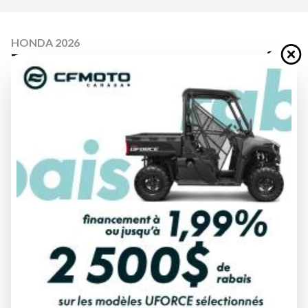
HONDA 2026
TALON 1000X-4P BRONZE FORGÉ
MAT MÉTALLISÉ
À partir de
38 957 $
Tous frais inclus
CALCULATRICE DE PAIEMENT