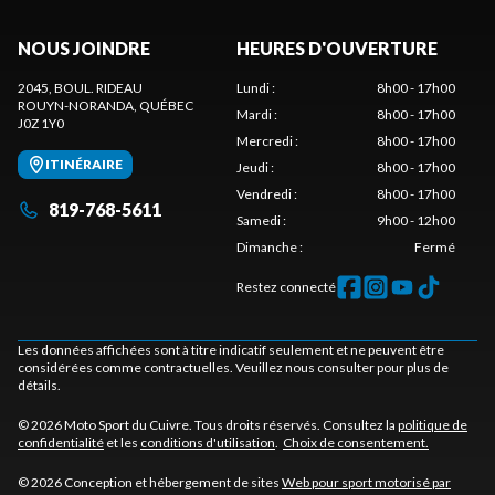
NOUS JOINDRE
HEURES D'OUVERTURE
2045, BOUL. RIDEAU
Lundi
:
8h00 - 17h00
ROUYN-NORANDA
, QUÉBEC
Mardi
:
8h00 - 17h00
J0Z 1Y0
Mercredi
:
8h00 - 17h00
ITINÉRAIRE
Jeudi
:
8h00 - 17h00
Vendredi
:
8h00 - 17h00
819-768-5611
Samedi
:
9h00 - 12h00
Dimanche
:
Fermé
Restez connecté
Les données affichées sont à titre indicatif seulement et ne peuvent être
considérées comme contractuelles. Veuillez nous consulter pour plus de
détails.
© 2026 Moto Sport du Cuivre. Tous droits réservés. Consultez la
politique de
confidentialité
et les
conditions d'utilisation
.
Choix de consentement.
© 2026 Conception et hébergement de sites
Web pour sport motorisé par