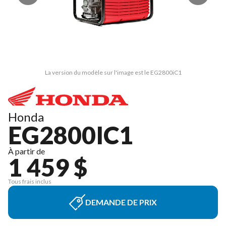
La version du modèle sur l'image est le EG2800iC1
Honda
EG2800IC1
À partir de
1 459 $
Tous frais inclus
DEMANDE DE PRIX