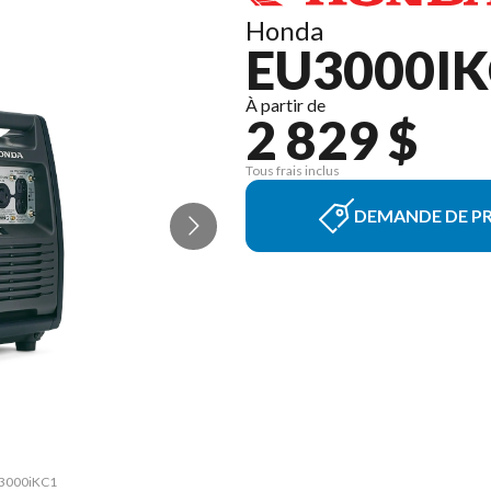
Honda
EU3000IK
À partir de
2 829 $
Tous frais inclus
DEMANDE DE PR
EU3000iKC1
La versio