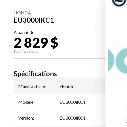
HONDA
EU3000IKC1
À partir de
2 829 $
CA
Tous frais inclus
Spécifications
Manufacturier
:
Honda
Modèle
:
EU3000iKC1
Version
:
EU3000iKC1