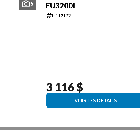
5
EU3200I
H112172
3 116 $
VOIR LES DÉTAILS