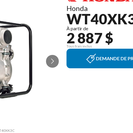
Honda
WT40XK
À partir de
2 887 $
Tous frais inclus
DEMANDE DE PR
 WT40XK3C
La versi