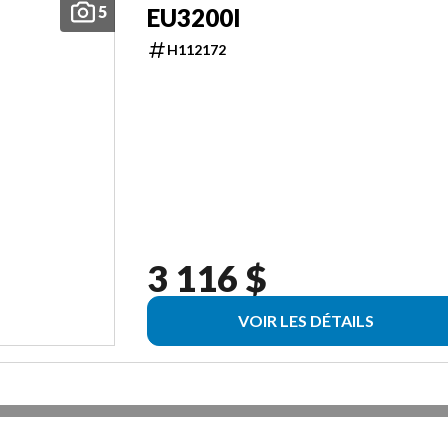
5
EU3200I
H112172
3 116 $
VOIR LES DÉTAILS