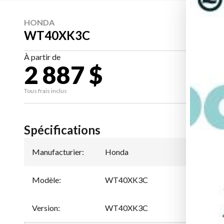
HONDA
WT40XK3C
À partir de
2 887 $
CA
Tous frais inclus
Spécifications
Manufacturier
:
Honda
Modèle
:
WT40XK3C
Version
:
WT40XK3C