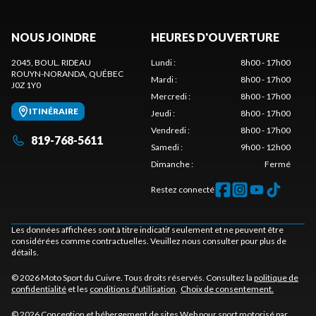
NOUS JOINDRE
HEURES D'OUVERTURE
2045, BOUL. RIDEAU
Lundi
:
8h00 - 17h00
ROUYN-NORANDA
, QUÉBEC
Mardi
:
8h00 - 17h00
J0Z 1Y0
Mercredi
:
8h00 - 17h00
ITINÉRAIRE
Jeudi
:
8h00 - 17h00
Vendredi
:
8h00 - 17h00
819-768-5611
Samedi
:
9h00 - 12h00
Dimanche
:
Fermé
Restez connecté
Les données affichées sont à titre indicatif seulement et ne peuvent être
considérées comme contractuelles. Veuillez nous consulter pour plus de
détails.
© 2026 Moto Sport du Cuivre. Tous droits réservés. Consultez la
politique de
confidentialité
et les
conditions d'utilisation
.
Choix de consentement.
© 2026 Conception et hébergement de sites
Web pour sport motorisé par