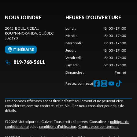
NOUS JOINDRE
HEURES D'OUVERTURE
2045, BOUL. RIDEAU
Lundi
:
8h00 - 17h00
ROUYN-NORANDA
, QUÉBEC
Mardi
:
8h00 - 17h00
J0Z 1Y0
Mercredi
:
8h00 - 17h00
ITINÉRAIRE
Jeudi
:
8h00 - 17h00
Vendredi
:
8h00 - 17h00
819-768-5611
Samedi
:
9h00 - 12h00
Dimanche
:
Fermé
Restez connecté
Les données affichées sont à titre indicatif seulement et ne peuvent être
considérées comme contractuelles. Veuillez nous consulter pour plus de
détails.
© 2026 Moto Sport du Cuivre. Tous droits réservés. Consultez la
politique de
confidentialité
et les
conditions d'utilisation
.
Choix de consentement.