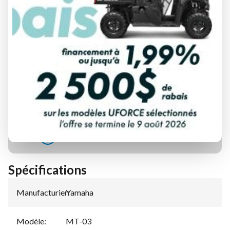
DEMANDE DE FINANCEMENT
ÉVALUATION DE VOTRE ÉCHANGE
Spécifications
Manufacturier
Yamaha
:
Modèle
:
MT-03