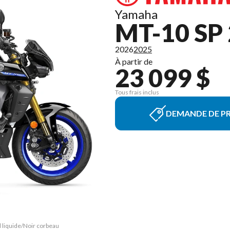
Yamaha
MT-10 SP
2026
2025
À partir de
23 099 $
Tous frais inclus
DEMANDE DE PR
l liquide/Noir corbeau