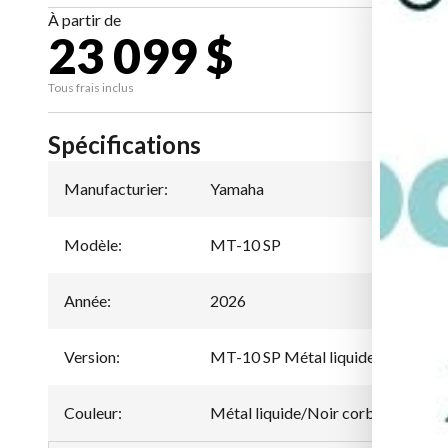
À partir de
23 099 $
CA
Tous frais inclus
Spécifications
Manufacturier
:
Yamaha
Modèle
:
MT-10 SP
Année
:
2026
Version
:
MT-10 SP Métal liquide/Noir cor
Couleur
:
Métal liquide/Noir corbeau