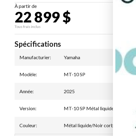
À partir de
22 899 $
CA
Tous frais inclus
Spécifications
Manufacturier
:
Yamaha
Modèle
:
MT-10 SP
Année
:
2025
Version
:
MT-10 SP Métal liquide/Noir cor
Couleur
:
Métal liquide/Noir corbeau