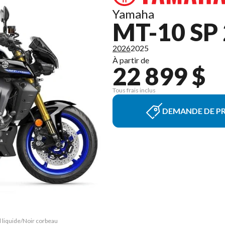
Yamaha
MT-10 SP
2026
2025
À partir de
22 899 $
Tous frais inclus
DEMANDE DE PR
l liquide/Noir corbeau