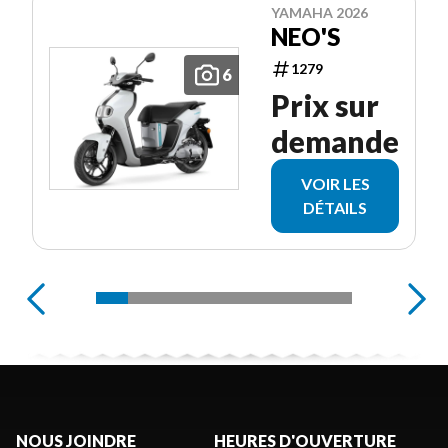
YAMAHA 2026
NEO'S
1279
6
Prix sur
demande
VOIR LES
DÉTAILS
NOUS JOINDRE
HEURES D'OUVERTURE