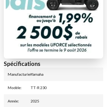
DEMANDE DE FINANCEMENT
ÉVALUATION DE VOTRE ÉCHANGE
Spécifications
Manufacturier
Yamaha
:
Modèle
:
TT-R 230
Année
:
2025