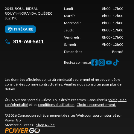
2045, BOUL. RIDEAU
Lundi
:
8h00 - 17h00
ROUYN-NORANDA
, QUÉBEC
Mardi
:
8h00 - 17h00
J0Z 1Y0
Mercredi
:
8h00 - 17h00
ITINÉRAIRE
Jeudi
:
8h00 - 17h00
Vendredi
:
8h00 - 17h00
819-768-5611
Samedi
:
9h00 - 12h00
Dimanche
:
Fermé
Restez connecté
Les données affichées sont à titre indicatif seulement et ne peuvent être
considérées comme contractuelles. Veuillez nous consulter pour plus de
détails.
© 2026 Moto Sport du Cuivre. Tous droits réservés. Consultez la
politique de
confidentialité
et les
conditions d'utilisation
.
Choix de consentement.
© 2026 Conception et hébergement de sites
Web pour sport motorisé par
Power Go
.
Membre du réseau
Shop A Ride
.