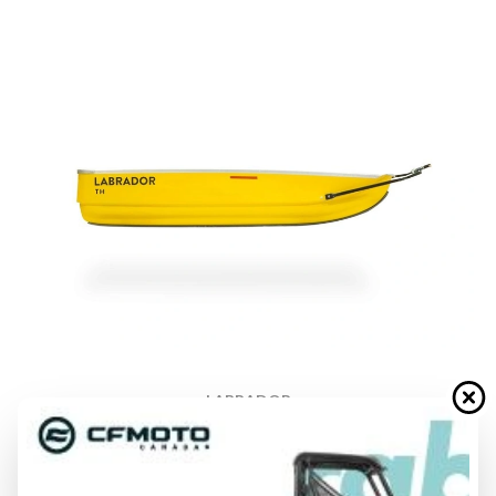
LABRADOR
TH
À partir de
1 849 $