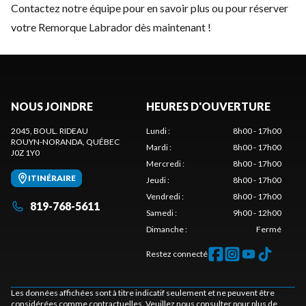
Contactez notre équipe
pour en savoir plus ou pour réserver
votre Remorque Labrador dès maintenant !
NOUS JOINDRE
HEURES D'OUVERTURE
2045, BOUL. RIDEAU
Lundi
:
8h00 - 17h00
ROUYN-NORANDA
, QUÉBEC
Mardi
:
8h00 - 17h00
J0Z 1Y0
Mercredi
:
8h00 - 17h00
ITINÉRAIRE
Jeudi
:
8h00 - 17h00
Vendredi
:
8h00 - 17h00
819-768-5611
Samedi
:
9h00 - 12h00
Dimanche
:
Fermé
Restez connecté
Les données affichées sont à titre indicatif seulement et ne peuvent être
considérées comme contractuelles. Veuillez nous consulter pour plus de