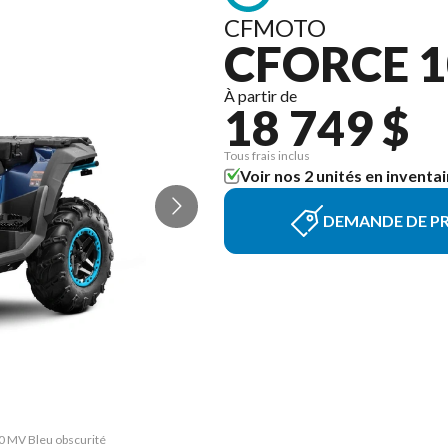
CFMOTO
CFORCE 1
À partir de
18 749 $
Tous frais inclus
Voir nos 2 unités en inventai
DEMANDE DE PR
0 MV Bleu obscurité
La version du modè