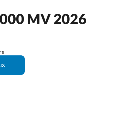
000 MV 2026
re
IX
le sur l'image est le CFORCE 1000 MV Bleu obscurité