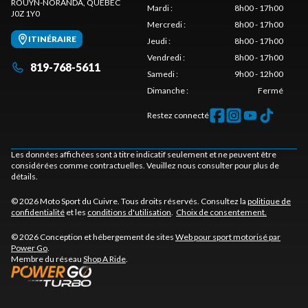
ROUYN-NORANDA
, QUÉBEC
Mardi
:
8h00 - 17h00
J0Z 1Y0
Mercredi
:
8h00 - 17h00
ITINÉRAIRE
Jeudi
:
8h00 - 17h00
Vendredi
:
8h00 - 17h00
819-768-5611
Samedi
:
9h00 - 12h00
Dimanche
:
Fermé
Restez connecté
Les données affichées sont à titre indicatif seulement et ne peuvent être
considérées comme contractuelles. Veuillez nous consulter pour plus de
détails.
© 2026 Moto Sport du Cuivre. Tous droits réservés. Consultez la
politique de
confidentialité
et les
conditions d'utilisation
.
Choix de consentement.
© 2026 Conception et hébergement de sites
Web pour sport motorisé par
Power Go
.
Membre du réseau
Shop A Ride
.