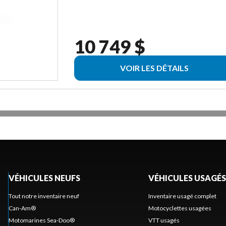
10 749 $
VOIR LES DÉTAILS
VÉHICULES NEUFS
VÉHICULES USAGÉS
Tout notre inventaire neuf
Inventaire usagé complet
Can-Am®
Motocyclettes usagées
Motomarines Sea-Doo®
VTT usagés