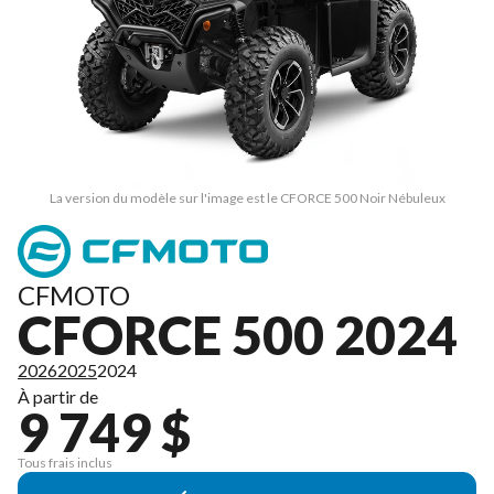
La version du modèle sur l'image est le CFORCE 500 Noir Nébuleux
CFMOTO
CFORCE 500 2024
2026
2025
2024
À partir de
9 749 $
Tous frais inclus