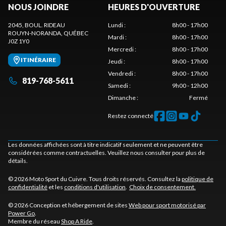
NOUS JOINDRE
HEURES D'OUVERTURE
2045, BOUL. RIDEAU
Lundi
:
8h00 - 17h00
ROUYN-NORANDA
, QUÉBEC
Mardi
:
8h00 - 17h00
J0Z 1Y0
Mercredi
:
8h00 - 17h00
ITINÉRAIRE
Jeudi
:
8h00 - 17h00
Vendredi
:
8h00 - 17h00
819-768-5611
Samedi
:
9h00 - 12h00
Dimanche
:
Fermé
Restez connecté
Les données affichées sont à titre indicatif seulement et ne peuvent être
considérées comme contractuelles. Veuillez nous consulter pour plus de
détails.
© 2026 Moto Sport du Cuivre. Tous droits réservés. Consultez la
politique de
confidentialité
et les
conditions d'utilisation
.
Choix de consentement.
© 2026 Conception et hébergement de sites
Web pour sport motorisé par
Power Go
.
Membre du réseau
Shop A Ride
.