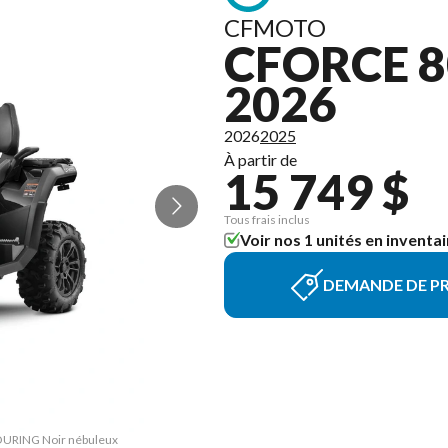
CFMOTO
CFORCE 
2026
2026
2025
À partir de
15 749 $
Tous frais inclus
Voir nos 1 unités en inventai
DEMANDE DE PR
TOURING Noir nébuleux
La version du modèle