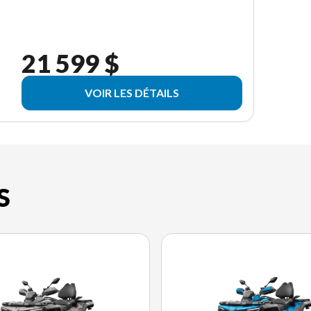
21 599 $
VOIR LES DÉTAILS
S