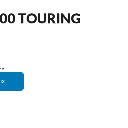
800 TOURING
re
IX
 sur l'image est le CFORCE 800 TOURING Noir nébuleux