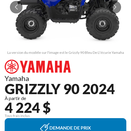
La version du modèle sur l'image est le Grizzly 90 Bleu De L\'écurie Yamaha
L
Yamaha
GRIZZLY 90 2024
À partir de
4 224 $
Tous frais inclus
DEMANDE DE PRIX