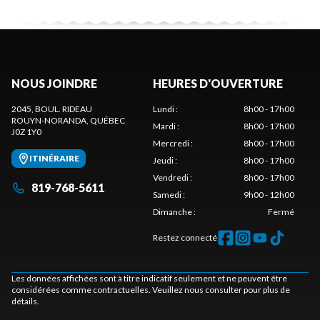
NOUS JOINDRE
HEURES D'OUVERTURE
2045, BOUL. RIDEAU
Lundi
:
8h00 - 17h00
ROUYN-NORANDA
, QUÉBEC
Mardi
:
8h00 - 17h00
J0Z 1Y0
Mercredi
:
8h00 - 17h00
ITINÉRAIRE
Jeudi
:
8h00 - 17h00
Vendredi
:
8h00 - 17h00
819-768-5611
Samedi
:
9h00 - 12h00
Dimanche
:
Fermé
Restez connecté
Les données affichées sont à titre indicatif seulement et ne peuvent être
considérées comme contractuelles. Veuillez nous consulter pour plus de
détails.