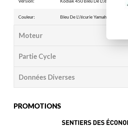
Version
:
Kodiak 450 Bleu De L\'écurie Yam
Couleur
:
Bleu De L\'écurie Yamaha
Moteur
Partie Cycle
Données Diverses
PROMOTIONS