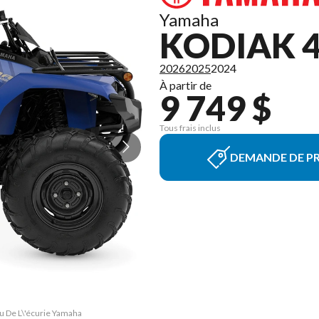
Yamaha
KODIAK 4
2026
2025
2024
À partir de
9 749 $
Tous frais inclus
DEMANDE DE PR
eu De L\'écurie Yamaha
La version du modèle 