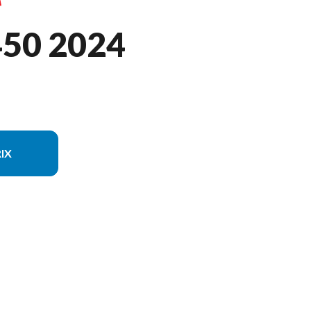
50 2024
IX
sur l'image est le Kodiak 450 Bleu De L\'écurie Yamaha